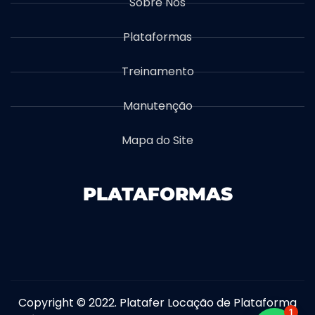
Sobre Nós
Plataformas
Treinamento
Manutenção
Mapa do Site
PLATAFORMAS
Plataforma Articulada
Empilhadeiras
plataforma
Copyright © 2022. Platafer Locação de Plataforma
1