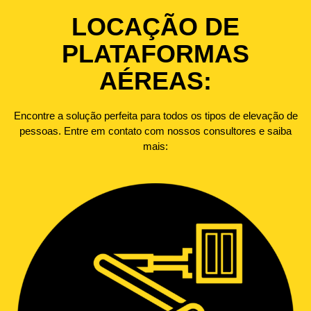
PLATAFORMA
LOCAÇÃO DE
ELEVATÓRIA IDEAL
PLATAFORMAS
PARA SUA
AÉREAS:
NECESSIDADE
Encontre a solução perfeita para todos os tipos de elevação de
pessoas. Entre em contato com nossos consultores e saiba
Aqui na Platafer você encontra todos os tipos e modelos de
mais:
plataformas elevatórias para garantir toda segurança e satisfação
na hora de escolher o modelo certo para sua necessidade
CLIQUE AQUI E CONHEÇA NOSSAS
PLATAFORMAS